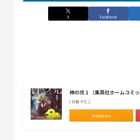
X
Facebook
神の児 1 （集英社ホームコミ
[ 日暮 ずむ ]
Amazon