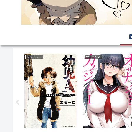
ァンタジー
復讐
ラブコメ