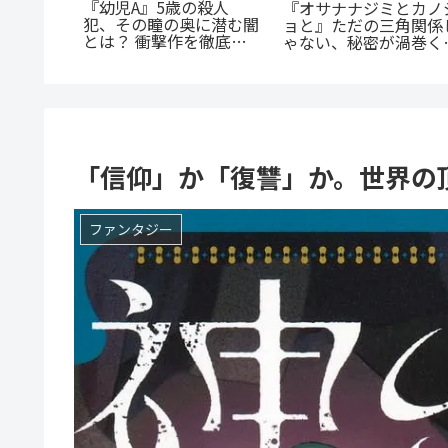
『罰』全てを失った男の
『たろう
捕虜英雄』完全解説！
怒りが爆発する。ノンス
底紹介！
底辺から駆け上がる至
トップ・バイオレンスア
沼る人続
のカタルシス
クションを徹底紹介
にまに」
「信仰」か「復讐」か。世界の
ファンタジー