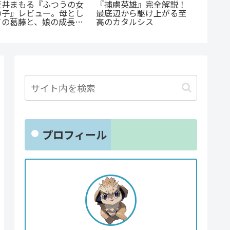
「花言葉」と連携する転
まじいギ
《65歳の老人が超人
生ファンタジー：『君に
恋』のあ
に！？》『山岳超人マ
贈るキヅタ』完全解説
！甘くて
オカ』のあらすじ紹介
へ
戦慄と謎に満ちた山岳
戮劇
プロフィール