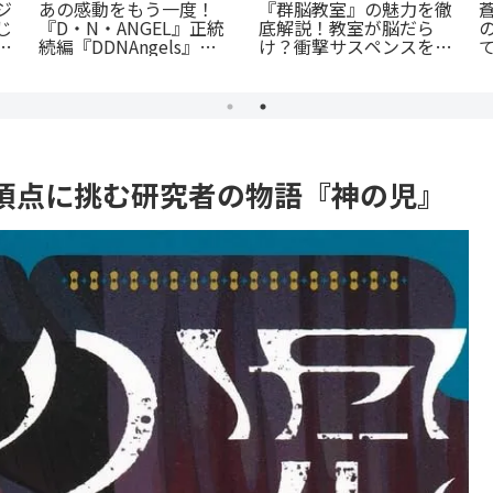
のまにまに』徹
公私で変わる凄
『斜陽に恋う』憧れの先
クズなヒモ男に
ャップ『志乃と
輩が恋したのは「弟の彼
出の理由と「ま
らすじ徹底紹介
氏」だった…？切なすぎ
の意味とは？
尊い百合の世界
る青春BL
頂点に挑む研究者の物語『神の児』