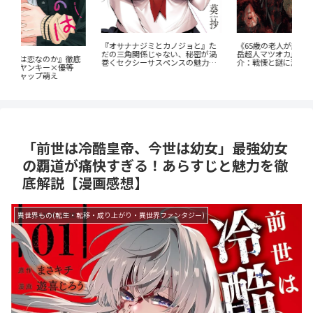
《65歳の老人が超人に！？》『山
『オサナナジミとカノジョと』た
『
岳超人マツオカ』のあらすじ紹
だの三角関係じゃない、秘密が渦
た
底
介：戦慄と謎に満ちた山岳殺戮劇
巻くセクシーサスペンスの魅力と
なす
は？
「前世は冷酷皇帝、今世は幼女」最強幼女
の覇道が痛快すぎる！あらすじと魅力を徹
底解説【漫画感想】
異世界もの(転生・転移・成り上がり・異世界ファンタジー)