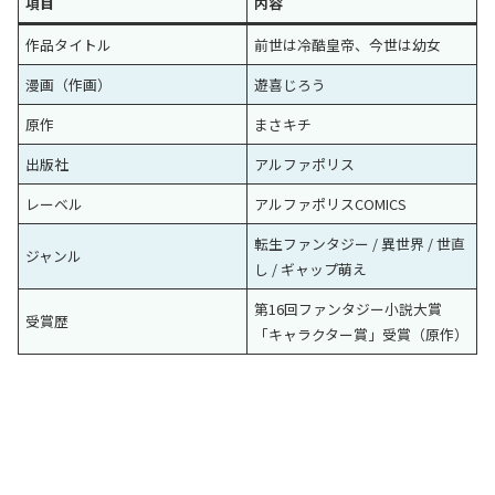
項目
内容
作品タイトル
前世は冷酷皇帝、今世は幼女
漫画（作画）
遊喜じろう
原作
まさキチ
出版社
アルファポリス
レーベル
アルファポリスCOMICS
転生ファンタジー / 異世界 / 世直
ジャンル
し / ギャップ萌え
第16回ファンタジー小説大賞
受賞歴
「キャラクター賞」受賞（原作）