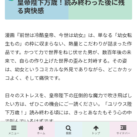
皇帝陛下万歳！読み終わった後に残
る爽快感
漫画『前世は冷酷皇帝、今世は幼女』は、単なる「幼女転
生もの」の枠に収まらない、熱量とこだわりが詰まった作
品です。かつて力で世界をねじ伏せた男が、数百年後の未
来で、自らの作り上げた世界の歪みと対峙する。その姿
は、幼女というコミカルな外見でありながら、どこかカッ
コよく、そして痛快です。
日々のストレスを、皇帝陛下の圧倒的な魔力で吹き飛ばし
たい方は、ぜひこの機会にご一読ください。「ユリウス陛
下万歳！」読み終わる頃には、きっとあなたもそう心の中
で叫んでいるはずです。
メニュー
ホーム
検索
トップ
サイドバー