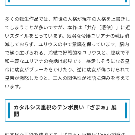
多くの転生作品では、前世の人格が現在の人格を上書きし
てしまうことが多いですが、本作は「共存（憑依）」に近
いスタイルをとっています。気弱な令嬢ユリアナの魂は消
滅しておらず、ユリウスの中で意識を保っています。脳内
で繰り広げられる、冷徹で好戦的なユリウスと、臆病で平
和主義なユリアナの会話は必見です。暴走しそうになる皇
帝に幼女がブレーキをかけたり、逆に幼女が傷つけられて
皇帝が激怒したりと、二人の関係性が物語に深みを与えて
います。
カタルシス重視のテンポ良い「ざまぁ」展
開
理不尽な悪役を成敗する「ざまぁ」展開はWeb小説発の