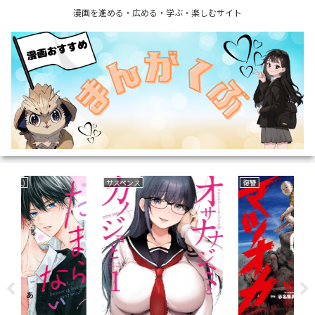
漫画を進める・広める・学ぶ・楽しむサイト
サスペンス
復讐
野