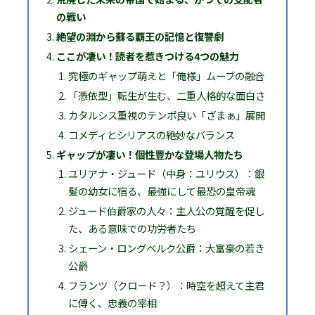
の戦い
絶望の淵から蘇る覇王の記憶と復讐劇
ここが凄い！読者を惹きつける4つの魅力
究極のギャップ萌えと「俺様」ムーブの融合
「憑依型」転生が生む、二重人格的な面白さ
カタルシス重視のテンポ良い「ざまぁ」展開
コメディとシリアスの絶妙なバランス
ギャップが凄い！個性豊かな登場人物たち
ユリアナ・ジュード（中身：ユリウス）：銀
髪の幼女に宿る、最強にして最恐の皇帝魂
ジュード伯爵家の人々：主人公の覚醒を促し
た、ある意味での功労者たち
シェーン・ロングベルク公爵：大富豪の若き
公爵
フランツ（クロード？）：時空を超えて主君
に傅く、忠義の宰相