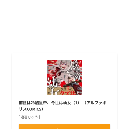
前世は冷酷皇帝、今世は幼女（1） （アルファポ
リスCOMICS）
[ 遊喜じろう ]