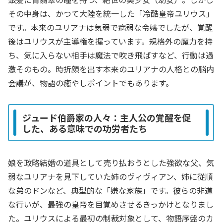
その中身は、かつて大陸を統一した「冷酷皇帝ユリウス」
です。本来のユリアナは気弱で病弱な令嬢でしたが、覚醒
後はユリウスが主導権を握っています。規格外の魔力を持
ち、気に入らない相手は魔法で吹き飛ばすなど、行動は過
激そのもの。時折顔を出す本来のユリアナの人格との脳内
会議が、物語の癒やしポイントでもあります。
ジュード伯爵家の人々：主人公の覚醒を促
した、ある意味での功労者たち
娘を政略結婚の道具として売り払おうとした強欲な父、気
弱なユリアナを見下していた姉のヴィヴィアン、姉に従順
な弟のドンなど、典型的な「嫌な家族」です。彼らの非道
な行いが、最強の皇帝を目覚めさせるきっかけとなりまし
た。ユリウスによる最初の制裁対象として、物語序盤のカ