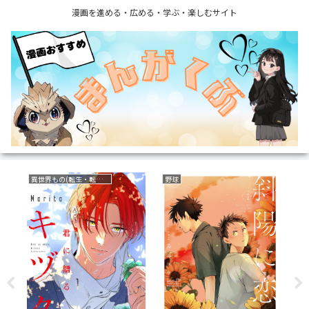
漫画を進める・広める・学ぶ・楽しむサイト
異世界もの(転生・転移・成り上がり・異世界ファンタジー)
野球
ボ