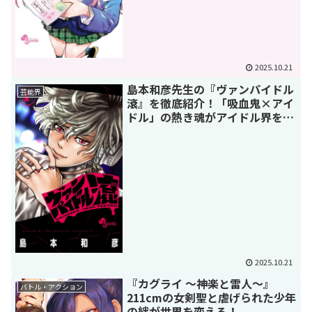
2025.10.21
島本和彦先生の『ヴァンパイドル
芸能界
滾』を徹底紹介！「吸血鬼×アイ
ドル」の熱き魂がアイドル界を揺
るがす
2025.10.21
『カグライ 〜神楽と雷人〜』
バトル・アクション
211cmの女剣聖と虐げられた少年
の絆が世界を変える！