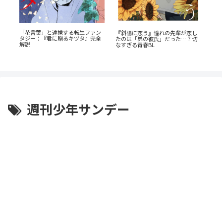
「花言葉」と連携する転生ファン
『山
『斜陽に恋う』憧れの先輩が恋し
タジー：『君に贈るキヅタ』完全
たのは「弟の彼氏」だった…？切
『
解説
劇
なすぎる青春BL
解
生
週刊少年サンデー