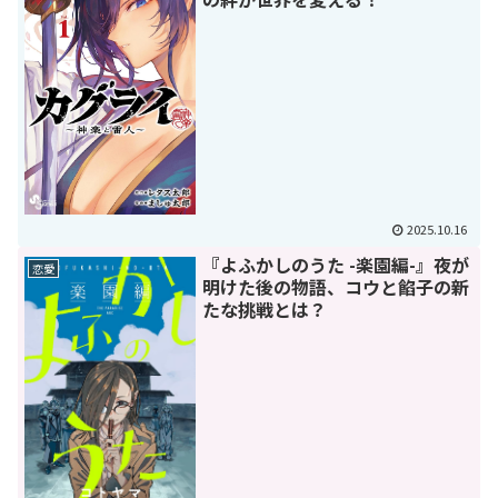
2025.10.16
『よふかしのうた -楽園編-』夜が
恋愛
明けた後の物語、コウと餡子の新
たな挑戦とは？