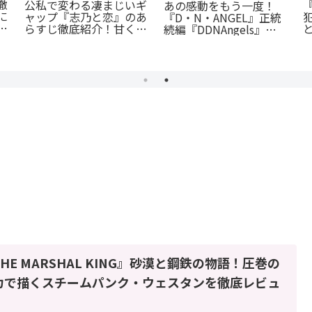
徹
公私で変わる凄まじいギ
あの感動をもう一度！
に
ャップ『志乃と恋』のあ
『D・N・ANGEL』正統
ま
らすじ徹底紹介！甘くて
続編『DDNAngels』の
尊い百合の世界へ
魅力と謎に迫る完全ガイ
ド
HE MARSHAL KING』砂漠と鋼鉄の物語！圧巻の
力で描くスチームパンク・ウェスタンを徹底レビュ