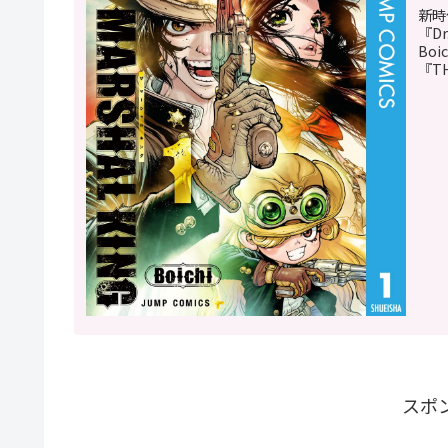
新時
『D
Bo
『TH
スポ