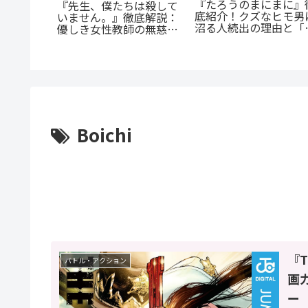
『たろうのまにまに』
つうの女
『先生、僕たちは殺して
底紹介！クズなヒモ男
。母とし
いません。』徹底解説：
沼る人続出の理由と「
の成長に
優しき女性教師の無慈悲
にまに」の意味とは？
な復讐劇
Boichi
『T
バトル・アクション
画
ー