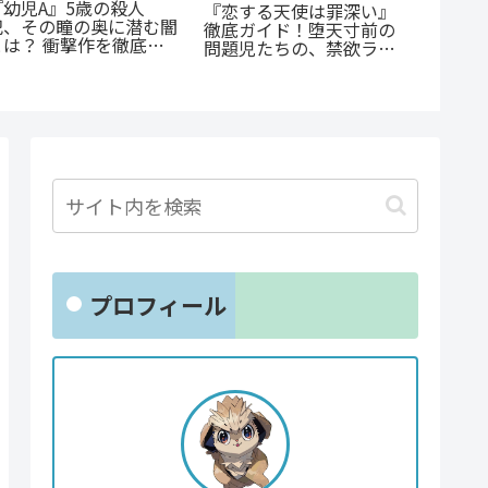
『幼児A』5歳の殺人
『捕虜
『恋する天使は罪深い』
犯、その瞳の奥に潜む闇
最底辺
徹底ガイド！堕天寸前の
とは？ 衝撃作を徹底解
高のカ
問題児たちの、禁欲ラブ
剖
コメが罪深すぎる
プロフィール