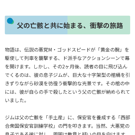
父の亡骸と共に始まる、衝撃の旅路
物語は、伝説の悪党M・ゴッドスピードが「黄金の腕」を
駆使して列車を襲撃する、ド派手なアクションシーンで幕
を開けます。しかし、その2ヶ月後、読者の目に飛び込ん
でくるのは、彼の息子ジムが、巨大な十字架型の棺桶を引
きずりながら砂漠を彷徨う衝撃的な光景です。その棺の中
には、彼が自らの手で殺したという父の亡骸が納められて
いました。
ジムは父の亡骸を「手土産」に、保安官を養成する「西部
合衆国保安官訓練学校」の門を叩きます。当然、大悪党の
息子である彼に対し、周囲は敵意と疑いの目を向けます。