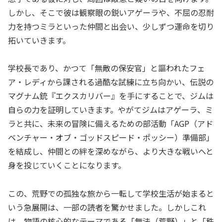
しかし、そこで彼は観察眼の鋭いアゲーラや、不屈の忍耐
力を持つミラといった仲間と出会い、少しずつ運命を切り
拓いていきます。
学校長であり、かつて「無敵の保安官」と謳われたフェ
ア・レディから課される過酷な試練に立ち向かい、伝説の
マグナム銃『エクスカリバー』を手にすることで、ジムは
自らの力を証明していきます。やがてジムはアゲーラ、ミ
ラと共に、未来の冒険に備えるための部活動「AGP（アド
ベンチャー・オブ・ゴッドスピード・ポッシー）準備部」
を結成し、仲間との絆を深めながら、より大きな戦いへと
身を投じていくことになります。
この、荒野での孤独な旅から一転して学校生活が始まると
いう急展開は、一部の読者を驚かせました。しかしこれ
は、物語の核心的なテーマである「無法（荒野）」と「秩