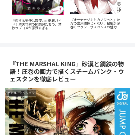
た
電
『群脳教室』の魅力を徹底解説！
渦
揺
教室が脳だらけ？衝撃サスペンス
『たまらないのは恋なのか』徹底
と
客
を今すぐ読むべき5つの理由
解説：王道の「ヤンキー×優等
生」が魅せるギャップ萌え
『THE MARSHAL KING』砂漠と鋼鉄の物
語！圧巻の画力で描くスチームパンク・ウ
ェスタンを徹底レビュー
バトル・アクション