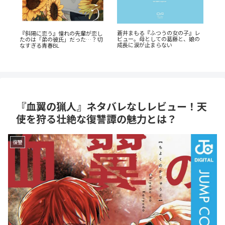
『
瞳の
蒼井まもる『ふつうの女の子』レ
『斜陽に恋う』憧れの先輩が恋し
ク
底解
ビュー。母としての葛藤と、娘の
たのは「弟の彼氏」だった…？切
と
成長に涙が止まらない
なすぎる青春BL
『血翼の猟人』ネタバレなしレビュー！天
使を狩る壮絶な復讐譚の魅力とは？
復讐