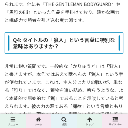
られます。他にも『THE GENTLEMAN BODYGUARD』や
『黒狩のEli』といった作品を手掛けており、確かな画力
と構成力で読者を引き込む実力派です。
Q4: タイトルの「猟人」という言葉に特別な
意味はありますか？
非常に鋭い質問です。一般的な「かりゅうど」は「狩人」
と書きますが、本作ではあえて獣へんの「猟人」という字
が使われています。これは、主人公ヒカリの戦いが、単な
る「狩り」ではなく、獲物を追い詰め、喰らうような、よ
り本能的で原始的な「猟」であることを示唆していると考
えられます。彼の力の源である「猟欲」という言葉ともリ
ンクしており、理性ではなく、復讐という名の渇望に突き
動かされる彼の在り方を的確に表現した、こだわりのタイ
メニュー
ホーム
検索
トップ
サイドバー