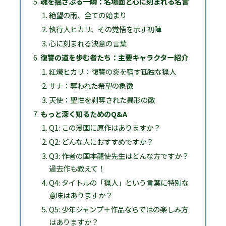
魂を揺さぶる一瞬：名場面と心に刻まれる名言
絶望の雨、全ての始まり
執行人ヒカリ、その覚悟を示す初陣
心に刻まれる決意の言葉
復讐の道を歩む者たち：主要キャラクター紹介
紅熾ヒカリ：復讐の炎を宿す孤独な猟人
サナ：奪われた希望の象徴
天使：聖性を剥奪された異形の敵
もっと深く知るためのQ&A
Q1: この漫画に原作はありますか？
Q2: どんな人におすすめですか？
Q3: 作者の国本龍使先生はどんな方ですか？
過去作も教えて！
Q4: タイトルの「猟人」という言葉に特別な
意味はありますか？
Q5: 少年ジャンプ＋作品ならではの楽しみ方
はありますか？