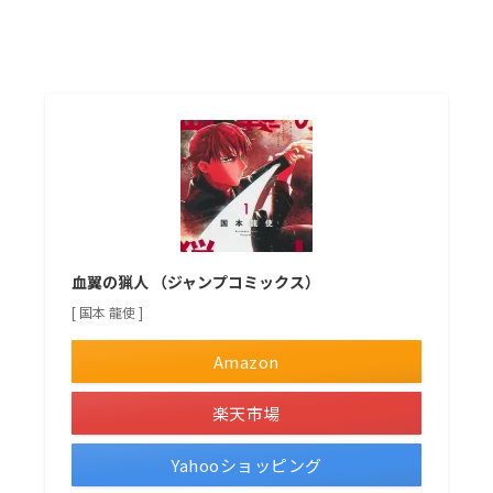
血翼の猟人 （ジャンプコミックス）
[ 国本 龍使 ]
Amazon
楽天市場
Yahooショッピング