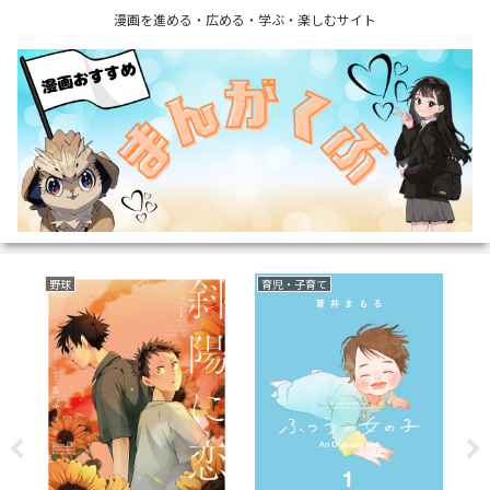
漫画を進める・広める・学ぶ・楽しむサイト
野球
育児・子育て
ラ