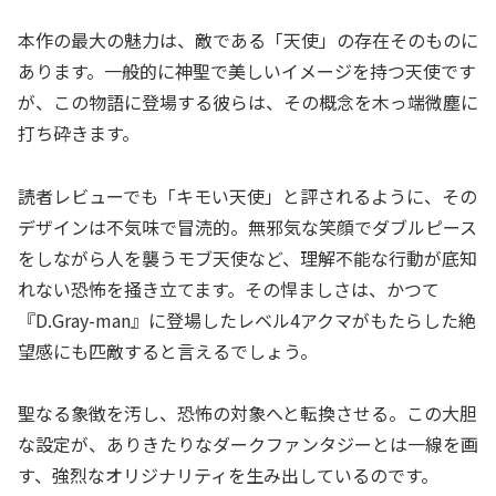
本作の最大の魅力は、敵である「天使」の存在そのものに
あります。一般的に神聖で美しいイメージを持つ天使です
が、この物語に登場する彼らは、その概念を木っ端微塵に
打ち砕きます。
読者レビューでも「キモい天使」と評されるように、その
デザインは不気味で冒涜的。無邪気な笑顔でダブルピース
をしながら人を襲うモブ天使など、理解不能な行動が底知
れない恐怖を掻き立てます。その悍ましさは、かつて
『D.Gray-man』に登場したレベル4アクマがもたらした絶
望感にも匹敵すると言えるでしょう。
聖なる象徴を汚し、恐怖の対象へと転換させる。この大胆
な設定が、ありきたりなダークファンタジーとは一線を画
す、強烈なオリジナリティを生み出しているのです。