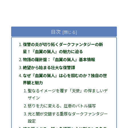
目次
復讐の炎が切り拓くダークファンタジーの新
星！『血翼の猟人』の魅力に迫る
物語の羅針盤：『血翼の猟人』基本情報
絶望から始まる壮大な復讐譚
なぜ『血翼の猟人』は心を掴むのか？独自の世
界観と魅力
聖なるイメージを覆す「天使」の悍ましいデ
ザイン
怒りを力に変える、圧巻のバトル描写
光と闇が交錯する重厚なダークファンタジー
設定