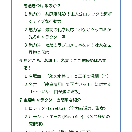
を惹きつけるのか？
魅力①：共感度MAX！主人公ロレッタの超ポ
ジティブな行動力
魅力②：最高の化学反応！ボケとツッコミが
光るキャラクター陣
魅力③：ただのラブコメじゃない！壮大な世
界観と伏線
見どころ、名場面、名言：ここを読めばハマ
る！
名場面：「永久水差し」と王子の激闘（？）
名言：「終身雇用して下さいっ！」に対する
「……いや、国が滅ぶだろ」
主要キャラクターの簡単な紹介
ロレッタ (Loretta): 《全力前進の元聖女》
ルーシュ・エース (Rush Ace): 《苦労多めの
魔術師》
シリル (Cyril): 《推し活中の王子》