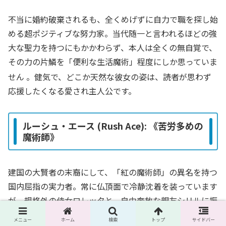
不当に婚約破棄されるも、全くめげずに自力で職を探し始
める超ポジティブな努力家。当代随一と言われるほどの強
大な聖力を持つにもかかわらず、本人は全くの無自覚で、
その力の片鱗を「便利な生活魔術」程度にしか思っていま
せん
。健気で、どこか天然な彼女の姿は、読者が思わず
応援したくなる愛され主人公です。
ルーシュ・エース (Rush Ace): 《苦労多めの
魔術師》
建国の大賢者の末裔にして、「紅の魔術師」の異名を持つ
国内屈指の実力者。常に仏頂面で冷静沈着を装っています
が、規格外の侍女ロレッタと、自由奔放な親友シリルに振
り回され、心労が絶えない苦労人です
。ロレッタの力を
メニュー
ホーム
検索
トップ
サイドバー