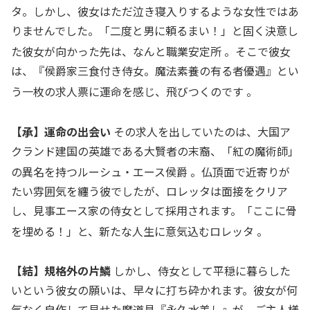
タ。しかし、彼女はただ泣き寝入りするような女性ではあ
りませんでした。「二度と男に頼るまい！」と固く決意し
た彼女が向かった先は、なんと職業安定所
。そこで彼女
は、『侯爵家三食付き侍女。魔法素養の有る者優遇』とい
う一枚の求人票に運命を感じ、飛びつくのです
。
【承】運命の出会い
その求人を出していたのは、大国ア
クランド建国の英雄である大賢者の末裔、「紅の魔術師」
の異名を持つルーシュ・エース侯爵
。仏頂面で近寄りが
たい雰囲気を纏う彼でしたが、ロレッタは面接をクリア
し、見事エース家の侍女として採用されます。「ここに骨
を埋める！」と、新たな人生に意気込むロレッタ
。
【結】規格外の片鱗
しかし、侍女として平穏に暮らした
いという彼女の願いは、早々に打ち砕かれます。彼女が何
気なく自作して見せた魔道具『永久水差し』が、ご主人様