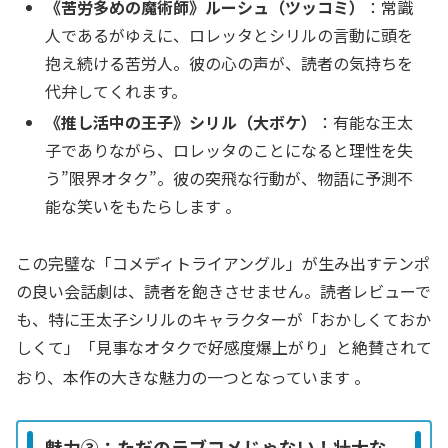
《苦労多めの魔術師》ルーシュ（ツッコミ）
：常識
人であるがゆえに、ロレッタとシリルの言動に頭を
抱え続ける苦労人。彼の心の声が、読者の気持ちを
代弁してくれます。
《推し活中の王子》シリル（大ボケ）
：有能な王太
子でありながら、ロレッタのことになると理性を失
う”限界オタク”。彼の突飛な行動が、物語に予測不
能な笑いをもたらします 。
この完璧な「コメディトライアングル」が生み出すテンポ
の良い会話劇は、読者を飽きさせません。読者レビューで
も、特に王太子シリルのキャラクターが「おかしくておか
しくて」「見事なオタクで好感度爆上がり」と絶賛されて
おり、本作の大きな魅力の一つとなっています
。
魅力③：ただのラブコメじゃない！壮大な