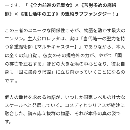
ーです。
「《全力前進の元聖女》×《苦労多めの魔術
師》×《推し活中の王子》の盟約ラブファンタジー！」
この三者のユニークな関係性こそが、物語を動かす最大の
エンジン。主人公ロレッタは、実は「当代随一の聖力を持
つ多重魔術師【マルチキャスター】」でありながら、本人
は全くの無自覚
。彼女のその規格外の力が、やがて「国
の存亡を左右する」ほどの大きな渦の中心となり、彼女自
身も「国に巣食う陰謀」に立ち向かっていくことになるの
です
。
個人の幸せを求める物語が、いつしか国家レベルの壮大な
スケールへと発展していく。コメディとシリアスが絶妙に
融合した、読み応え抜群の物語、それが本作の真の姿で
す。