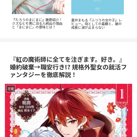
『
『たろうのまにまに』徹底紹介！
瞳の
蒼井まもる『ふつうの女の子』レ
発
クズなヒモ男に沼る人続出の理由
底解
ビュー。母としての葛藤と、娘の
ン
と「まにまに」の意味とは？
成長に涙が止まらない
『紅の魔術師に全てを注ぎます。好き。』
婚約破棄→職安行き!? 規格外聖女の就活フ
ァンタジーを徹底解説！
恋愛