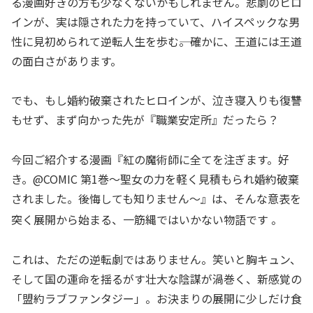
る漫画好きの方も少なくないかもしれません。悲劇のヒロ
インが、実は隠された力を持っていて、ハイスペックな男
性に見初められて逆転人生を歩む――。確かに、王道には王道
の面白さがあります。
でも、もし婚約破棄されたヒロインが、泣き寝入りも復讐
もせず、まず向かった先が『職業安定所』だったら？
今回ご紹介する漫画『紅の魔術師に全てを注ぎます。好
き。@COMIC 第1巻〜聖女の力を軽く見積もられ婚約破棄
されました。後悔しても知りません〜』は、そんな意表を
突く展開から始まる、一筋縄ではいかない物語です
。
これは、ただの逆転劇ではありません。笑いと胸キュン、
そして国の運命を揺るがす壮大な陰謀が渦巻く、新感覚の
「盟約ラブファンタジー」。お決まりの展開に少しだけ食