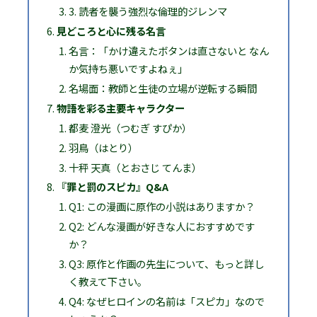
3. 読者を襲う強烈な倫理的ジレンマ
見どころと心に残る名言
名言：「かけ違えたボタンは直さないと なん
か気持ち悪いですよねぇ」
名場面：教師と生徒の立場が逆転する瞬間
物語を彩る主要キャラクター
都麦 澄光（つむぎ すぴか）
羽鳥（はとり）
十秤 天真（とおさじ てんま）
『罪と罰のスピカ』Q&A
Q1: この漫画に原作の小説はありますか？
Q2: どんな漫画が好きな人におすすめです
か？
Q3: 原作と作画の先生について、もっと詳し
く教えて下さい。
Q4: なぜヒロインの名前は「スピカ」なので