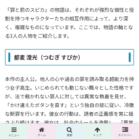
『罪と罰のスピカ』の物語は、それぞれが強烈な個性と役
割を持つキャラクターたちの相互作用によって、より深
く、複雑なものになっています。ここでは、物語の軸とな
る3人の人物をご紹介します。
都麦 澄光（つむぎ すぴか）
本作の主人公。他人の心や過去の罪を読み取る超能力を持
つ女子高生。いじめられても動じない飄々とした性格です
が、法で裁かれない罪人に対しては異常な執着を見せ、
「かけ違えたボタンを直す」という独自の掟に従い、冷徹
な断罪を行います。彼女の行動は、読者の正義感を常に揺
さぶり続けます。彼女は、社会のルールを逸脱し、「異常
（罪）を直接排除しようとする異常者」として物語の中心
メニュー
ホーム
検索
トップ
サイドバー