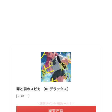
罪と罰のスピカ （KCデラックス）
[ 井龍 一 ]
＼楽天ポイント4倍セール！／
楽天市場