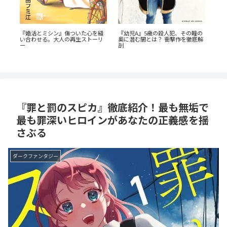
『幼児A』5歳の殺人犯、その瞳の
『婚活とミシン』傷ついた心を縫
か
『
奥に潜む闇とは？ 衝撃作を徹底解
い合わせる。大人の再生ストーリ
説
剖
ー
がS
『罪と罰のスピカ』徹底紹介！最も無垢で
最も罪深いヒロインがあなたの正義感を揺
さぶる
ダークファンタジー