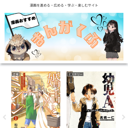
漫画を進める・広める・学ぶ・楽しむサイト
恋愛
ミステリー
裏