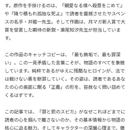
す。原作を手掛けるのは、『親愛なる僕へ殺意をこめて』
や『降り積もれ孤独な死よ』で読者を震撼させたサスペン
スの名手・井龍一先生。そして作画は、月マガ新人賞で大
賞を受賞した期待の新鋭・瀬尾知汐先生が担当していま
す。
この作品のキャッチコピーは、「最も無垢で、最も罪深
い」。この一見矛盾した言葉こそが、物語のすべてを象徴
しています。純粋であるがゆえに残酷なヒロインが、法で
は裁けない悪を断罪していく。その姿は、読者であるあな
たの心の奥底に眠る「正義」の形を、容赦なく問い詰めて
くるはずです。
この記事では、『罪と罰のスピカ』がなぜこれほどまでに
読者の心を掴んで離さないのか、その基本情報から物語の
核心に迫る魅力、そしてキャラクターの深層心理まで、徹