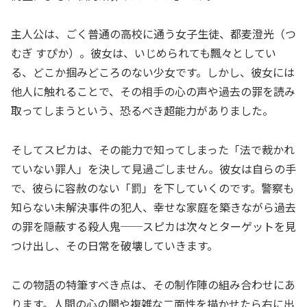
主人公は、ごく普通の高校に通う女子生徒、都麦澄光（つ
むぎ すぴか）。彼女は、いじめられても飄々としてい
る、どこか掴みどころのない少女です。しかし、彼女には
他人に触れることで、その相手の心の声や過去の罪を読み
取ってしまうという、恐るべき超能力がありました。
そしてスピカは、その能力で知ってしまった「法で裁かれ
ていない罪人」を決して見過ごしません。彼女は自らの手
で、彼らに容赦のない「罰」を下していくのです。警察も
知らない未解決事件の犯人、幸せな家庭を築きながら過去
の罪を隠蔽する殺人鬼──スピカは次々とターゲットを見
つけ出し、その日常を破壊していきます。
この物語の特筆すべき点は、その制作陣の組み合わせにあ
ります。人間の心の闇や複雑な二面性を描かせたら右に出