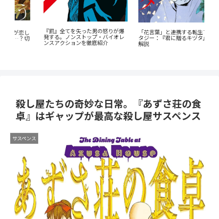
爆
「花言葉」と連携する転生ファン
蒼
『群脳教室』の魅力を徹底解説！
レ
タジー：『君に贈るキヅタ』完全
ビ
教室が脳だらけ？衝撃サスペンス
解説
成
を今すぐ読むべき5つの理由
殺し屋たちの奇妙な日常。『あずさ荘の食
卓』はギャップが最高な殺し屋サスペンス
サスペンス