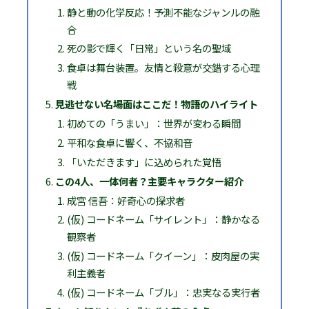
静と動の化学反応！予測不能なジャンルの融
合
死の影で輝く「日常」という名の聖域
食卓は舞台装置。友情と殺意が交錯する心理
戦
見逃せない名場面はここだ！物語のハイライト
初めての「うまい」：世界が変わる瞬間
平和な食卓に響く、不協和音
「いただきます」に込められた覚悟
この4人、一体何者？主要キャラクター紹介
成宮 信吾：好奇心の探求者
(仮) コードネーム「サイレント」：静かなる
観察者
(仮) コードネーム「クイーン」：皮肉屋の実
利主義者
(仮) コードネーム「ブル」：忠実なる実行者