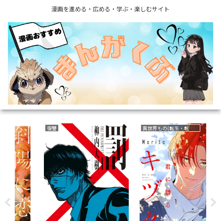
漫画を進める・広める・学ぶ・楽しむサイト
異世界もの(転生・転移・成り上がり・異世界ファンタジー)
サバイバルホラー
育