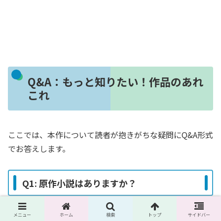
Q&A：もっと知りたい！作品のあれ
これ
ここでは、本作について読者が抱きがちな疑問にQ&A形式
でお答えします。
Q1: 原作小説はありますか？
はい、あります。本作は、八神凪先生がウェブ小説サイト
メニュー
ホーム
検索
トップ
サイドバー