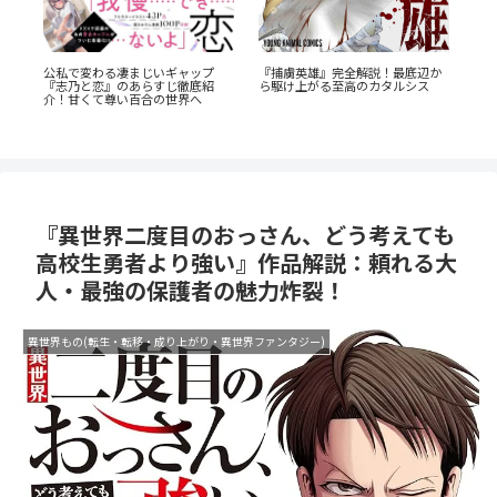
「花言葉」と連携する転生ファン
か
『
タジー：『君に贈るキヅタ』完全
た
『たまらないのは恋なのか』徹底
解説
なす
解説：王道の「ヤンキー×優等
生」が魅せるギャップ萌え
『異世界二度目のおっさん、どう考えても
高校生勇者より強い』作品解説：頼れる大
人・最強の保護者の魅力炸裂！
異世界もの(転生・転移・成り上がり・異世界ファンタジー)