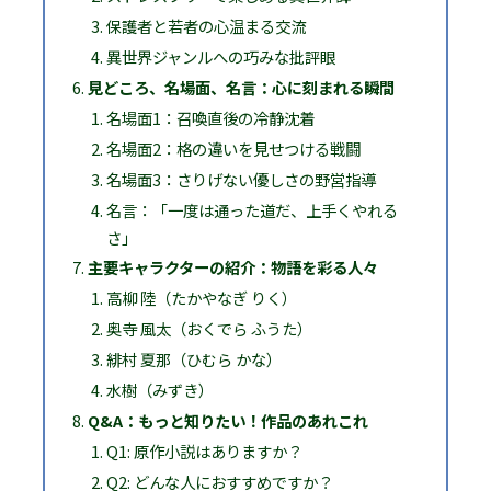
保護者と若者の心温まる交流
異世界ジャンルへの巧みな批評眼
見どころ、名場面、名言：心に刻まれる瞬間
名場面1：召喚直後の冷静沈着
名場面2：格の違いを見せつける戦闘
名場面3：さりげない優しさの野営指導
名言：「一度は通った道だ、上手くやれる
さ」
主要キャラクターの紹介：物語を彩る人々
高柳 陸（たかやなぎ りく）
奥寺 風太（おくでら ふうた）
緋村 夏那（ひむら かな）
水樹（みずき）
Q&A：もっと知りたい！作品のあれこれ
Q1: 原作小説はありますか？
Q2: どんな人におすすめですか？