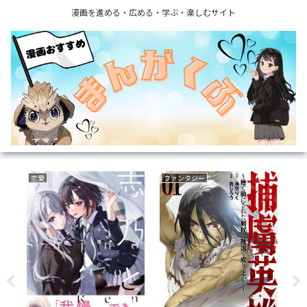
漫画を進める・広める・学ぶ・楽しむサイト
異世界もの(転生・転移・成り上がり・異世界ファンタジー)
ボーイズラブ(BL)
野