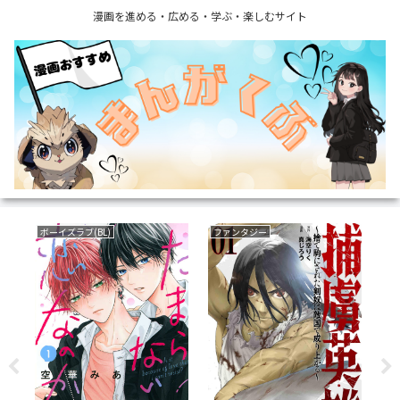
漫画を進める・広める・学ぶ・楽しむサイト
ボーイズラブ(BL)
ファンタジー
サ