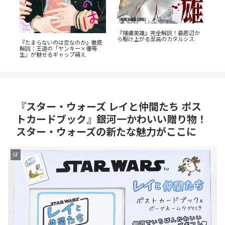
『捕虜英雄』完全解説！最底辺か
『
ら駆け上がる至高のカタルシス
教
『たまらないのは恋なのか』徹底
を
解説：王道の「ヤンキー×優等
生」が魅せるギャップ萌え
『スター・ウォーズ レイと仲間たち ポス
トカードブック』銀河一かわいい贈り物！
スター・ウォーズの新たな魅力がここに
SF