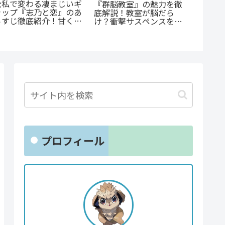
あの感
『斜陽に恋う』憧れの先
『D・N
輩が恋したのは「弟の彼
『たまらないのは恋なの
続編『DD
氏」だった…？切なすぎ
か』徹底解説：王道の
魅力と
る青春BL
「ヤンキー×優等生」が
ド
魅せるギャップ萌え
プロフィール