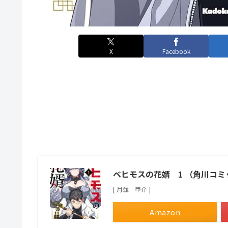
X
Facebook
ベヒモスの花婿 1 （角川コ
[ 月並 甲介 ]
Amazon