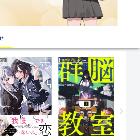
せ
野球
ボーイズラブ(BL)
ファンタジ