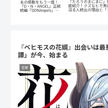
「花言葉」と連携する転
『幼児A』5歳の殺人
魅力を徹
生ファンタジー：『君に
犯、その瞳の奥に潜む
脳だら
贈るキヅタ』完全解説
とは？ 衝撃作を徹底解
ンスを今
剖
つの理由
『ベヒモスの花婿』出会いは最
譚」が今、始まる
恋愛