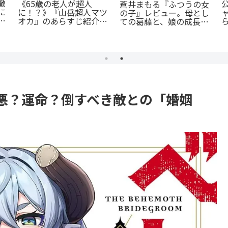
『捕虜英雄』完全解説！
『オサナナジミとカノジ
闇
最底辺から駆け上がる至
ョと』ただの三角関係じ
高のカタルシス
ゃない、秘密が渦巻くセ
クシーサスペンスの魅力
とは？
悪？運命？倒すべき敵との「婚姻