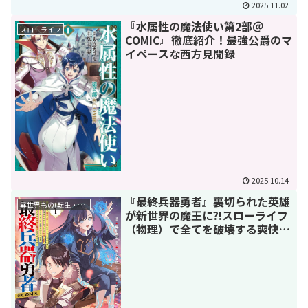
2025.11.02
『水属性の魔法使い第2部＠
スローライフ
COMIC』徹底紹介！最強公爵のマ
イペースな西方見聞録
2025.10.14
『最終兵器勇者』裏切られた英雄
異世界もの(転生・転移・成り上がり・異世界ファンタジー)
が新世界の魔王に?!スローライフ
（物理）で全てを破壊する爽快感
がヤバい！