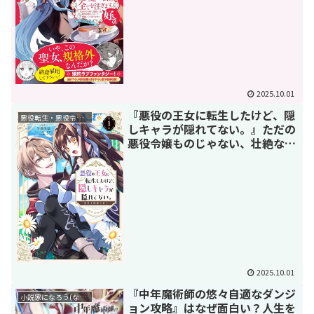
2025.10.01
『悪役の王女に転生したけど、隠
悪役転生・悪役令嬢もの
しキャラが隠れてない。』ただの
悪役令嬢ものじゃない、壮絶な虐
待と歪で美しい「偏愛」の物語
2025.10.01
『中年魔術師の悠々自適なダンジ
小説家になろう(なろう系)漫画
ョン攻略』はなぜ面白い？人生を