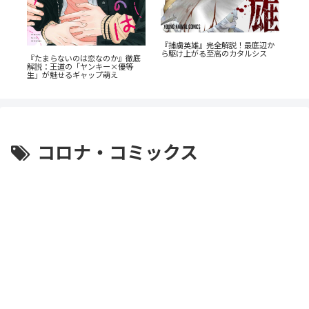
《6
『捕虜英雄』完全解説！最底辺か
！
岳
ら駆け上がる至高のカタルシス
ス
『たまらないのは恋なのか』徹底
介
解説：王道の「ヤンキー×優等
生」が魅せるギャップ萌え
コロナ・コミックス