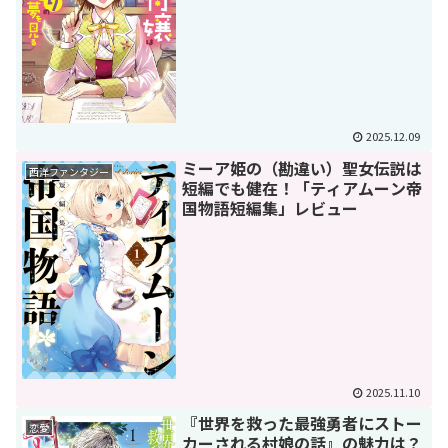
2025.12.09
ミーア姫の（勘違い）聖女伝説は
西洋ファンタジー
短編でも健在！「ティアムーン帝
国物語短編集」レビュー
2025.11.10
『世界を救った最強勇者にストー
恋愛
カーされる村娘の話』の魅力は？