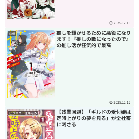
2025.12.16
推しを輝かせるために悪役になり
恋愛
ます！『推しの敵になったので』
の推し活が狂気的で最高
2025.12.15
【残業回避】「ギルドの受付嬢は
ビジネス・仕事もの
定時上がりの夢を見る」が全社畜
に刺さる