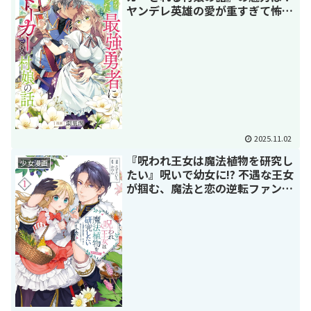
ヤンデレ英雄の愛が重すぎて怖い
けど面白い！
2025.11.02
『呪われ王女は魔法植物を研究し
少女漫画
たい』呪いで幼女に!? 不遇な王女
が掴む、魔法と恋の逆転ファンタ
ジー