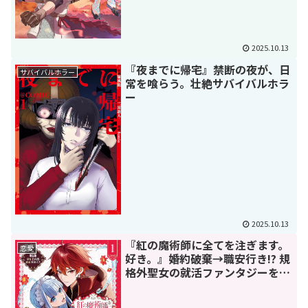
2025.10.13
『夜までに帰宅』禁断の夜が、日
サバイバルホラー
常を喰らう。壮絶サバイバルホラ
ー
2025.10.13
『紅の魔術師に全てを注ぎます。
恋愛
好き。』婚約破棄→職安行き!? 規
格外聖女の就活ファンタジーを徹
底解説！