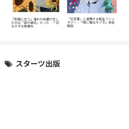
「花言葉」と連携する転生ファン
あの
『斜陽に恋う』憧れの先輩が恋し
タジー：『君に贈るキヅタ』完全
AN
たのは「弟の彼氏」だった…？切
解説
の
なすぎる青春BL
スターツ出版