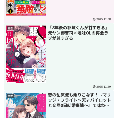
2025.12.08
『8年後の都筑くんが甘すぎる』
溺愛
元ヤン御曹司×地味OLの再会ラ
ブが尊すぎる
2025.11.30
恋の乱気流も乗りこなす！『マリ
溺愛
ッジ・フライト〜天才パイロット
と交際0日結婚事情〜』で味わう
極上の契約結婚