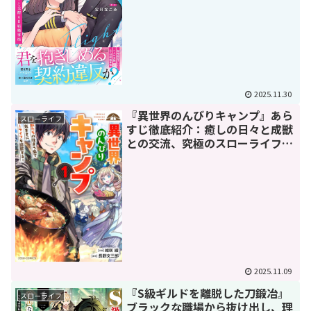
2025.11.30
『異世界のんびりキャンプ』あら
スローライフ
すじ徹底紹介：癒しの日々と成獣
との交流、究極のスローライフを
堪能あれ
2025.11.09
『S級ギルドを離脱した刀鍛冶』
スローライフ
ブラックな職場から抜け出し、理