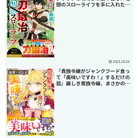
想のスローライフを手に入れた男
の物語
2025.10.26
『貴族令嬢がジャンクフード食っ
食事・グルメ
て「美味いですわ！」するだけの
話』麗しき貴族令嬢、まさかの工
場勤務⁉ 仕事終わりの一杯が沁み
る異色グルメ漫画