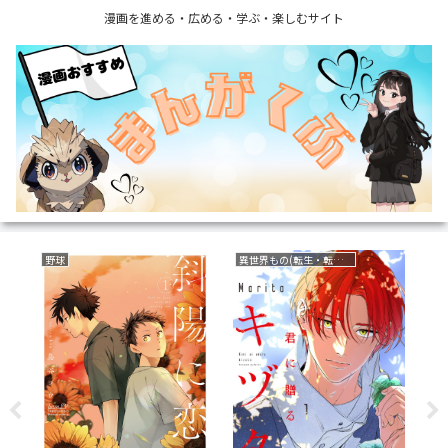
漫画を進める・広める・学ぶ・楽しむサイト
野球
異世界もの(転生・転移・成り上がり・異世界ファンタジー)
フ