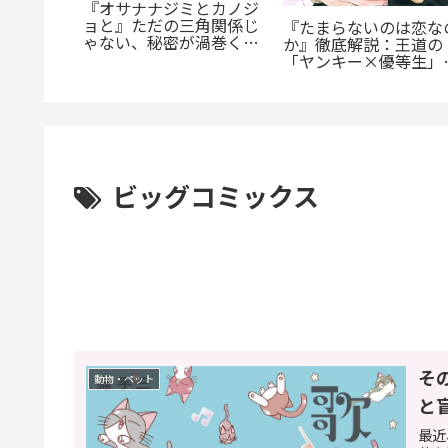
公私で変わる凄まじい
が超人
『群脳教室』の魅力を徹
ャップ『志乃と恋』の
超人マツ
底解説！教室が脳だら
らすじ徹底紹介！甘く
じ紹介：
け？衝撃サスペンスを今
尊い百合の世界へ
た山岳殺
すぐ読むべき5つの理由
ビッグコミックス
そ
動物・ペット
と
最近