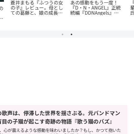
「花言葉」と連携する転
ギ
『捕虜英雄』完全解説！
生ファンタジー：『君に
あ
最底辺から駆け上がる至
贈るキヅタ』完全解説
て
高のカタルシス
の歌声は、停滞した世界を揺さぶる。元バンドマン
盲目の子猫が起こす奇跡の物語『歌う猫のバズ』
、心が震えるような感動を味わいましたか？もし、かつて抱いた