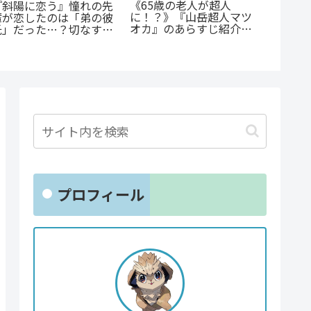
『たろうのまにまに』徹
『幼児A』5歳の殺人
『オサ
底紹介！クズなヒモ男に
犯、その瞳の奥に潜む闇
ョと』
沼る人続出の理由と「ま
とは？ 衝撃作を徹底解
ゃない
にまに」の意味とは？
剖
クシー
とは？
プロフィール