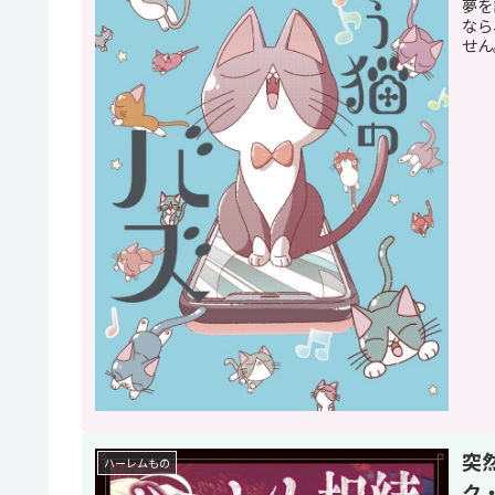
夢を
なら
せん
突
ハーレムもの
ク