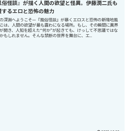
風俗怪談』が描く人間の欲望と怪異。伊藤潤二氏も
賛するエロと恐怖の魅力
の深淵へようこそ—『風俗怪談』が暴くエロスと恐怖の新境地風
―そこは、人間の欲望が最も露わになる場所。もし、その瞬間に異界
が開き、人知を超えた“何か”が起きても、けっして不思議ではな
かもしれません。そんな禁断の世界を舞台に、エ...