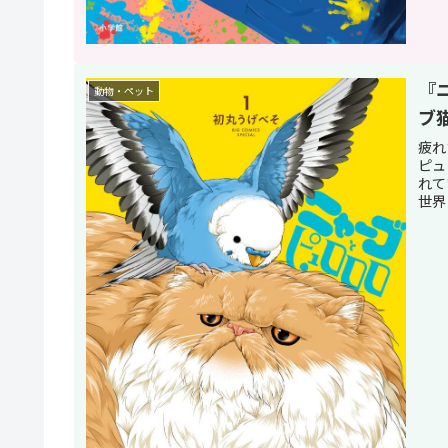
『
動物・ペット
ブ
疲れ
ピュ
れて
世界