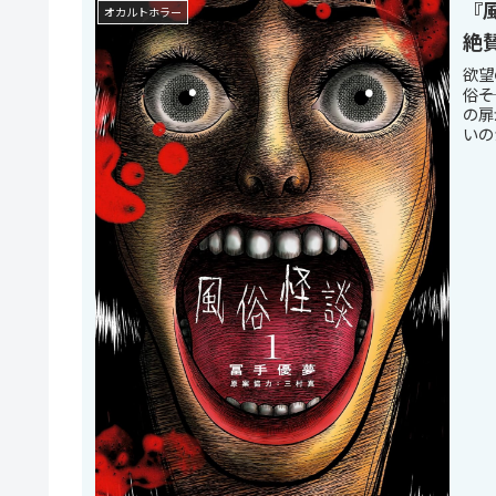
『
オカルトホラー
絶
欲望
俗―
の扉
いの