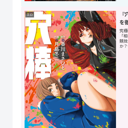
『
エロ
を
究極
「相
競技
か？