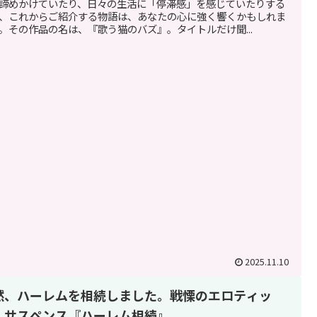
諦めかけていたり、日々の生活に「停滞感」を感じていたりする
、これからご紹介する物語は、あなたの心に強く響くかもしれま
。その作品の名は、『歌う猫のバズ』。タイトルだけ聞...
2025.11.10
然、ハーレムを相続しました。戦慄のエロティッ
・サスペンス『ハーレム相続』