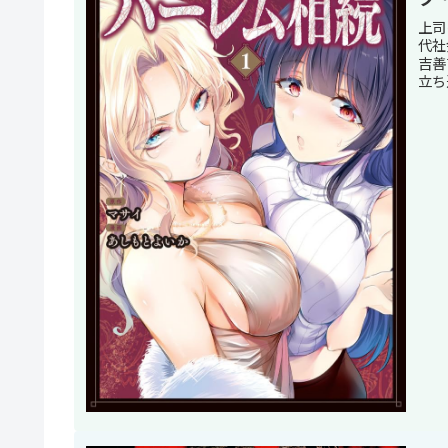
上司
代社
吉善
立ち