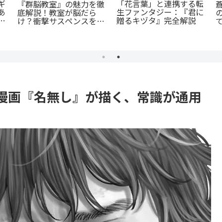
『罰』全てを失った男の
あの感動をもう一度！
怒りが爆発する。ノンス
闇
『D・N・ANGEL』正統
トップ・バイオレンスア
続編『DDNAngels』の
クションを徹底紹介
魅力と謎に迫る完全ガイ
ド
漫画『名無し』が描く、常識が通用