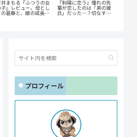
《65歳の老人が超人
『オサナナジミとカノジ
『捕虜
に！？》『山岳超人マツ
ョと』ただの三角関係じ
最底辺
オカ』のあらすじ紹介：
ゃない、秘密が渦巻くセ
高のカ
戦慄と謎に満ちた山岳殺
クシーサスペンスの魅力
戮劇
とは？
プロフィール