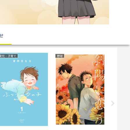
せ
復讐
サスペンス
ファンタジ