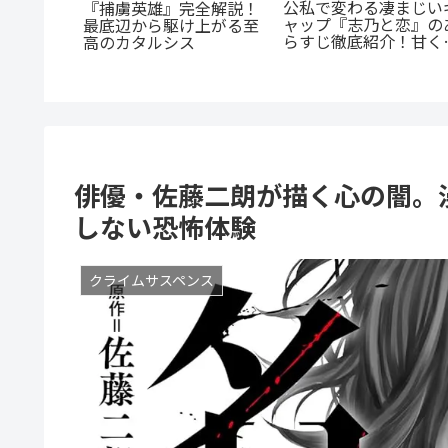
『幼児A』5歳の殺人
憧れの先
犯、その瞳の奥に潜む
「弟の彼
『たまらないのは恋なの
とは？ 衝撃作を徹底解
切なすぎ
か』徹底解説：王道の
剖
「ヤンキー×優等生」が
魅せるギャップ萌え
俳優・佐藤二朗が描く心の闇。
しない恐怖体験
クライムサスペンス