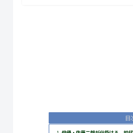
目
俳優・佐藤二朗が仕掛ける、前代