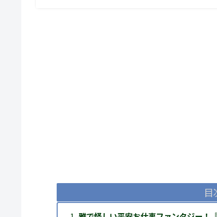
目
雅で怪しい平安お仕事ファンタジー！