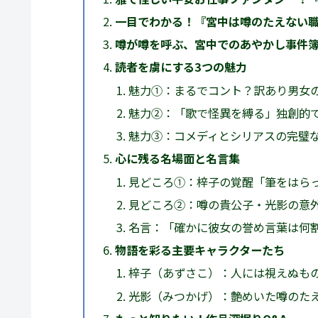
一目でわかる！『宮中は噂のたえない
噂が噂を呼ぶ、宮中でのあやかし事件
読者を虜にする3つの魅力
魅力①：まるでコント？訳あり男女
魅力②：「歌で怪異を縛る」独創的
魅力③：コメディとシリアスの完璧
心に残る名場面と名言集
見どころ①：梓子の覚醒「筆をはら
見どころ②：噂の貴公子・光影の意
名言：「確かに彼女の誉め言葉は何
物語を彩る主要キャラクターたち
梓子（あずさこ）：人には視えぬも
光影（みつかげ）：艶めいた噂のた