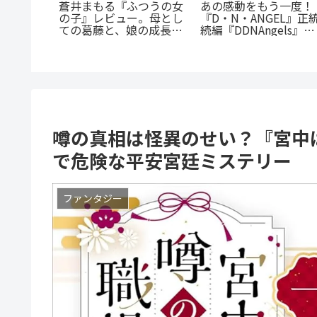
まじいギ
蒼井まもる『ふつうの女
あの感動をもう一度！
恋』のあ
の子』レビュー。母とし
『D・N・ANGEL』正
！甘くて
ての葛藤と、娘の成長に
続編『DDNAngels』の
へ
涙が止まらない
魅力と謎に迫る完全ガ
ド
噂の真相は怪異のせい？『宮中
で危険な平安宮廷ミステリー
ファンタジー