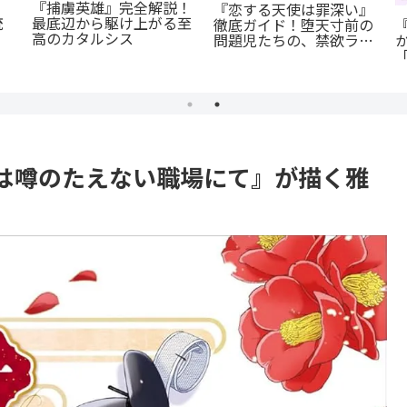
『捕虜英雄』完全解説！
『恋する天使は罪深い』
統
最底辺から駆け上がる至
徹底ガイド！堕天寸前の
高のカタルシス
問題児たちの、禁欲ラブ
イ
コメが罪深すぎる
は噂のたえない職場にて』が描く雅