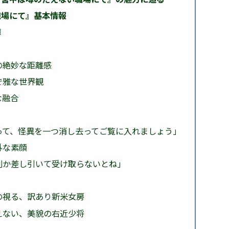
職場にて』基本情報
簿
の絶妙な距離感
で雅な世界観
な融合
って、怪異を一つ消し去ってご覧に入れましょう」
外な素顔
割か差し引いて受け取らないとね」
の視る、訳あり新米女房
えない、美貌の右近少将