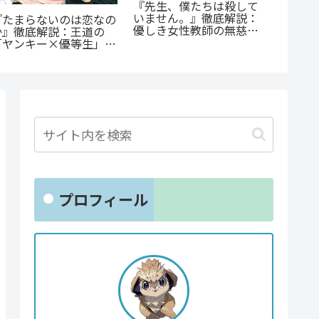
『オサ
『先生、僕たちは殺して
ョと』
いません。』徹底解説：
『たまらないのは恋なの
ゃない
優しき女性教師の無慈悲
か』徹底解説：王道の
クシー
な復讐劇
「ヤンキー×優等生」が
とは？
魅せるギャップ萌え
プロフィール