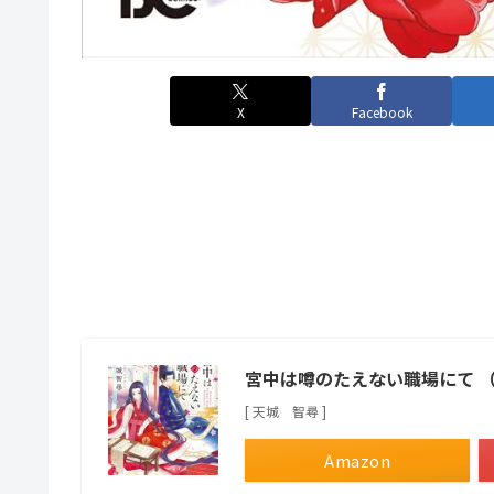
X
Facebook
宮中は噂のたえない職場にて 
[ 天城 智尋 ]
Amazon