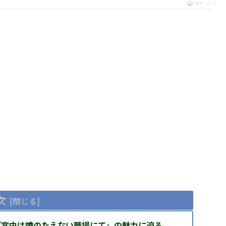
ポチップ
次
『宮中は噂のたえない職場にて』の魅力に迫る