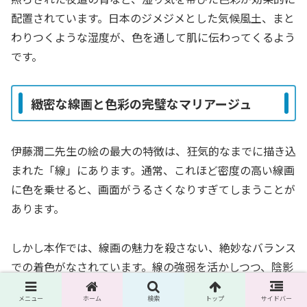
配置されています。日本のジメジメとした気候風土、まと
わりつくような湿度が、色を通して肌に伝わってくるよう
です。
緻密な線画と色彩の完璧なマリアージュ
伊藤潤二先生の絵の最大の特徴は、狂気的なまでに描き込
まれた「線」にあります。通常、これほど密度の高い線画
に色を乗せると、画面がうるさくなりすぎてしまうことが
あります。
しかし本作では、線画の魅力を殺さない、絶妙なバランス
での着色がなされています。線の強弱を活かしつつ、陰影
を補強するように色が置かれているため、絵画としての完
メニュー
ホーム
検索
トップ
サイドバー
成度が非常に高いのです。