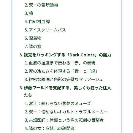
双一の愛玩動物
橋
白砂村血譚
アイスクリームバス
漂着物
隣の窓
視覚をハッキングする「Dark Colors」の魔力
血液の温度まで伝わる「赤」の表現
死の冷たさを体現する「青」と「緑」
緻密な線画と色彩の完璧なマリアージュ
伊藤ワールドを支配する、美しくも狂った住人
たち
富江：終わらない悪夢のミューズ
双一：憎めないオカルトトラブルメーカー
古畑医師：常識という名の悲劇の目撃者
隣の女：窓越しの訪問者