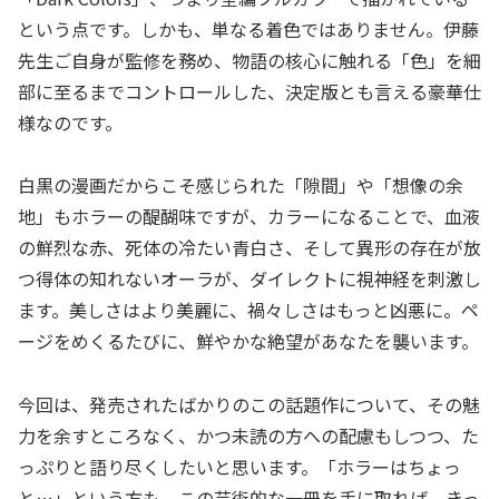
という点です。しかも、単なる着色ではありません。伊藤
先生ご自身が監修を務め、物語の核心に触れる「色」を細
部に至るまでコントロールした、決定版とも言える豪華仕
様なのです。
白黒の漫画だからこそ感じられた「隙間」や「想像の余
地」もホラーの醍醐味ですが、カラーになることで、血液
の鮮烈な赤、死体の冷たい青白さ、そして異形の存在が放
つ得体の知れないオーラが、ダイレクトに視神経を刺激し
ます。美しさはより美麗に、禍々しさはもっと凶悪に。ペ
ージをめくるたびに、鮮やかな絶望があなたを襲います。
今回は、発売されたばかりのこの話題作について、その魅
力を余すところなく、かつ未読の方への配慮もしつつ、た
っぷりと語り尽くしたいと思います。「ホラーはちょっ
と…」という方も、この芸術的な一冊を手に取れば、きっ