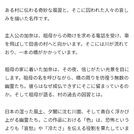
ある村に伝わる奇妙な風習と、そこに囚われた人々の哀し
みを描いた名作です。
主人公の加奈は、祖母からの助けを求める電話を受け、車
を飛ばして田舎の村へと向かいます。そこには川が流れて
おり、一本の橋がかかっています。
祖母の家に着いた加奈は、その夜、信じがたい光景を目に
します。祖母の名を呼びながら、橋の周りを彷徨う無数の
幽霊たち。彼らはなぜ成仏できずにそこに留まっているの
か。そして祖母が語る、村の過去の因習とは。
日本の湿った風土、夕闇に沈む川面、そして青白く浮かび
上がる幽霊たち。この作品における「色」は、恐怖という
よりも「哀愁」や「冷たさ」を伝える役割を果たしていま