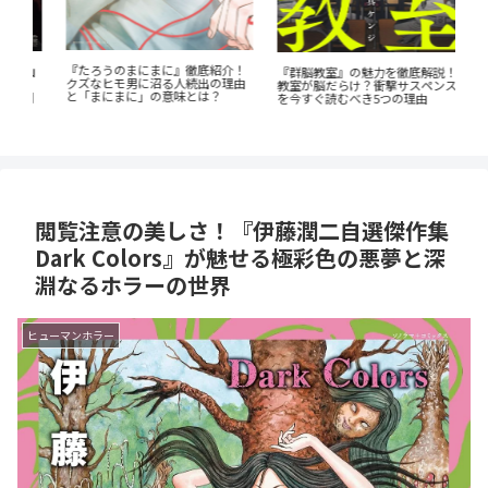
！
蒼
『群脳教室』の魅力を徹底解説！
『恋する天使は罪深い』徹底ガイ
由
ビ
教室が脳だらけ？衝撃サスペンス
ド！堕天寸前の問題児たちの、禁
成
を今すぐ読むべき5つの理由
欲ラブコメが罪深すぎる
閲覧注意の美しさ！『伊藤潤二自選傑作集
Dark Colors』が魅せる極彩色の悪夢と深
淵なるホラーの世界
ヒューマンホラー