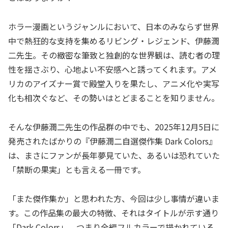
ホラー漫画というジャンルにおいて、日本のみならず世界
中で熱狂的な支持を集めるリビング・レジェンド、伊藤潤
二先生。その緻密な筆致と独創的な世界観は、読む者の理
性を揺さぶり、心地よい不安感へと誘ってくれます。アメ
リカのアイズナー賞で殿堂入りを果たし、アニメ化や実写
化も相次ぐなど、その勢いはとどまることを知りません。
そんな伊藤潤二先生の作品群の中でも、2025年12月5日に
発売されたばかりの『伊藤潤二自選傑作集 Dark Colors』
は、まさにファンが長年夢見ていた、あるいは恐れていた
「禁断の果実」とも言える一冊です。
「また傑作集か」と思われた方、今回は少し事情が違いま
す。この作品集の最大の特徴、それはタイトルが示す通り
「Dark Colors」、つまり全編フルカラーで描かれている