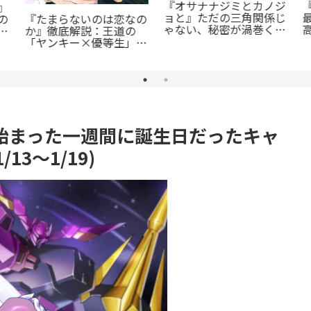
『オサナナジミとカノジ
』
ョと』ただの三角関係じ
『たまらないのは恋なの
の
ゃない、秘密が渦巻くセ
か』徹底解説：王道の
ブ
クシーサスペンスの魅力
「ヤンキー×優等生」が
とは？
魅せるギャップ萌え
で始まった一週間に誕生日だったキャ
13～1/19)