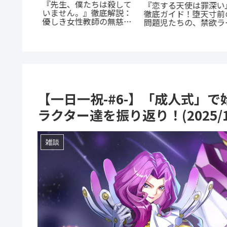
一度！
『先生、僕たちは殺して
『恋する天使は罪深い
EL』正統
いません。』徹底解説：
徹底ガイド！堕天寸前
ls』の
優しき女性教師の無慈悲
問題児たちの、禁欲ラ
完全ガイ
な復讐劇
コメが罪深すぎる
【一日一祝-#6-】「成人式」
ラクター達を振り返り！(2025/1/
雑談