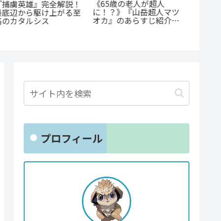
『たろ
《65歳の老人が超人
『捕虜英雄』完全解説！
底紹介
に！？》『山岳超人マツ
最底辺から駆け上がる至
沼る人
オカ』のあらすじ紹介：
高のカタルシス
にまに
戦慄と謎に満ちた山岳殺
戮劇
プロフィール