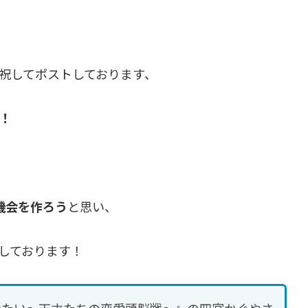
日を祝してポストしております、
！
機会を作ろう
と思い、
しております！
らせたい～天才たちの恋愛頭脳戦～』の四宮かぐやさ