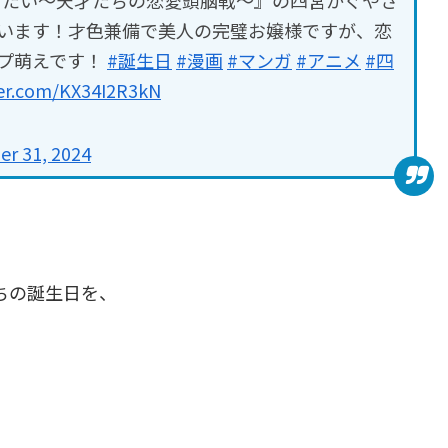
います！才色兼備で美人の完璧お嬢様ですが、恋
プ萌えです！
#誕生日
#漫画
#マンガ
#アニメ
#四
ter.com/KX34I2R3kN
r 31, 2024
ちの誕生日を、