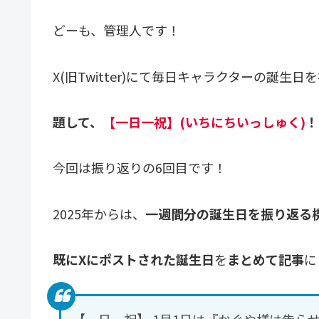
どーも、管理人です！
X(旧Twitter)にて毎日キャラクターの誕生
題して、
【一日一祝】(いちにちいっしゅく)
！
今回は振り返りの6回目です！
2025年からは、
一週間分の誕生日を振り返る
既にXにポストされた誕生日
を
まとめて記事
に
【一日一祝】 1月1日は『かぐや様は告