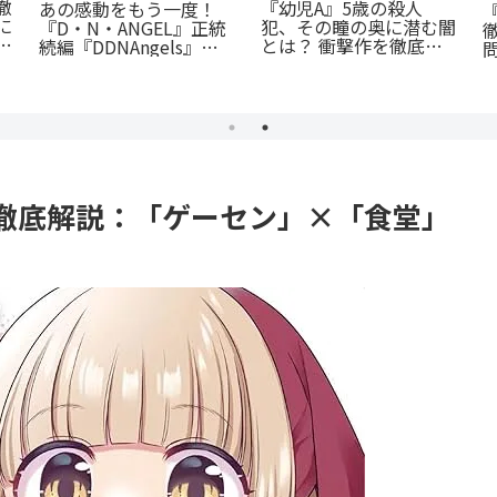
徹
『幼児A』5歳の殺人
あの感動をもう一度！
に
犯、その瞳の奥に潜む闇
『D・N・ANGEL』正統
ま
とは？ 衝撃作を徹底解
続編『DDNAngels』の
剖
魅力と謎に迫る完全ガイ
ド
徹底解説：「ゲーセン」×「食堂」