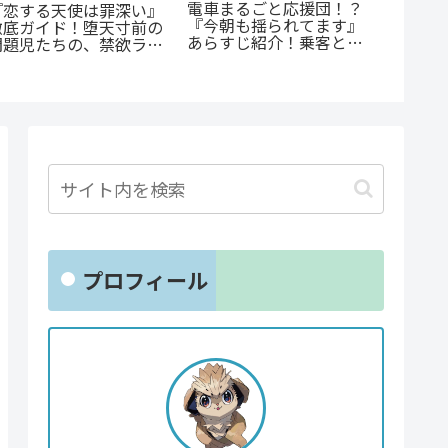
『捕虜
電車まるごと応援団！？
『恋する天使は罪深い』
最底辺
『今朝も揺られてます』
徹底ガイド！堕天寸前の
高のカ
あらすじ紹介！乗客と見
問題児たちの、禁欲ラブ
守る新感覚ラブコメ
コメが罪深すぎる
プロフィール