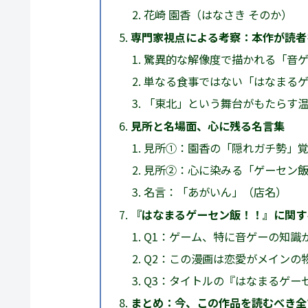
花崎 園香（はなさき そのか）
専門家視点による考察：本作が読者
驚異的な解像度で描かれる「音
単なる食事ではない「はなまる
「東北」という舞台がもたらす
見所と名場面、心に残る名言集
見所①：園香の「隠れガチ勢」
見所②：心に染みる「ゲーセン
名言：「あがいん」（店名）
『はなまるゲーセン飯！！』に関す
Q1：ゲーム、特に音ゲーの知識
Q2：この漫画は恋愛がメインの
Q3：タイトルの『はなまるゲー
まとめ：今、この作品を読むべき全