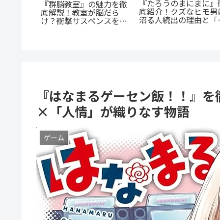
『たろうのまにまに』
つうの女
『群脳教室』の魅力を徹
底紹介！クズなヒモ男
。母とし
底解説！教室が脳だら
沼る人続出の理由と「
の成長に
け？衝撃サスペンスを今
にまに」の意味とは？
すぐ読むべき5つの理由
『はなまるゲーセン飯！！』を
×「人情」が織りなす物語
ゲーム