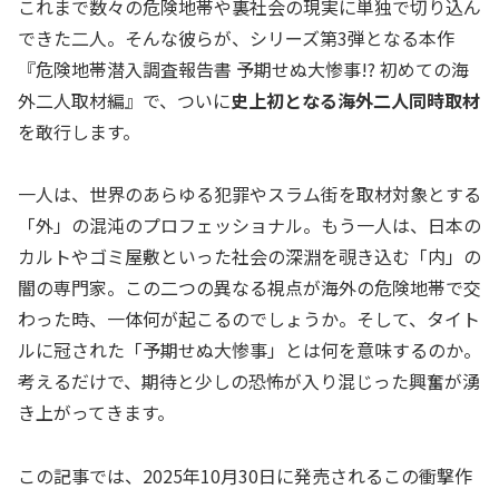
これまで数々の危険地帯や裏社会の現実に単独で切り込ん
できた二人。そんな彼らが、シリーズ第3弾となる本作
『危険地帯潜入調査報告書 予期せぬ大惨事!? 初めての海
外二人取材編』で、ついに
史上初となる海外二人同時取材
を敢行します。
一人は、世界のあらゆる犯罪やスラム街を取材対象とする
「外」の混沌のプロフェッショナル。もう一人は、日本の
カルトやゴミ屋敷といった社会の深淵を覗き込む「内」の
闇の専門家。この二つの異なる視点が海外の危険地帯で交
わった時、一体何が起こるのでしょうか。そして、タイト
ルに冠された「予期せぬ大惨事」とは何を意味するのか。
考えるだけで、期待と少しの恐怖が入り混じった興奮が湧
き上がってきます。
この記事では、2025年10月30日に発売されるこの衝撃作