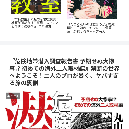
『
ン
『群脳教室』の魅力を徹底解説！
ク
全
教室が脳だらけ？衝撃サスペンス
『たまらないのは恋なのか』徹底
と
を今すぐ読むべき5つの理由
解説：王道の「ヤンキー×優等
生」が魅せるギャップ萌え
『危険地帯潜入調査報告書 予期せぬ大惨
事!? 初めての海外二人取材編』禁断の世界
へようこそ！二人のプロが暴く、ヤバすぎ
る旅の裏側
エッセイ