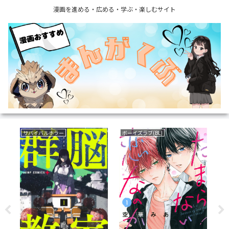
漫画を進める・広める・学ぶ・楽しむサイト
サバイバルホラー
ボーイズラブ(BL)
ラ