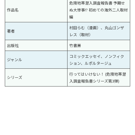
危険地帯潜入調査報告書 予期せ
作品名
ぬ大惨事!? 初めての海外二人取材
編
村田らむ（漫画）、丸山ゴンザ
著者
レス（取材）
出版社
竹書房
コミックエッセイ、ノンフィク
ジャンル
ション、ルポルタージュ
行ってはいけない！ (危険地帯潜
シリーズ
入調査報告書シリーズ第3弾)