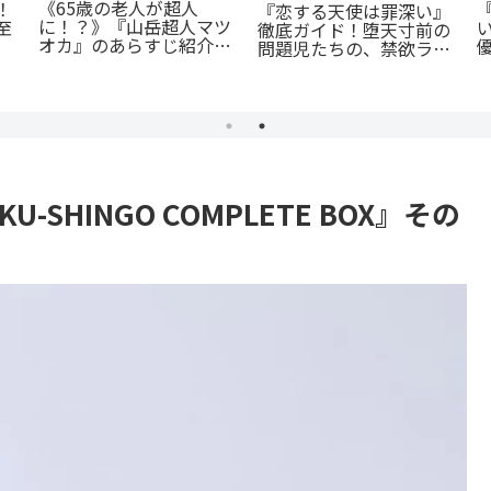
『オサナナジミとカノジ
？
ョと』ただの三角関係じ
』
『たまらないのは恋なの
ゃない、秘密が渦巻くセ
見
か』徹底解説：王道の
クシーサスペンスの魅力
「ヤンキー×優等生」が
とは？
魅せるギャップ萌え
SHINGO COMPLETE BOX』その