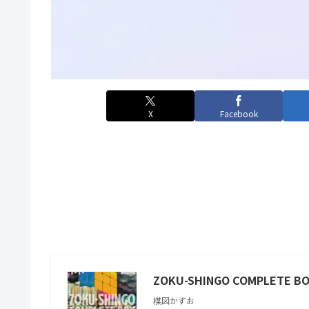
X
Facebook
ZOKU-SHINGO COMPLETE B
楳図かずお