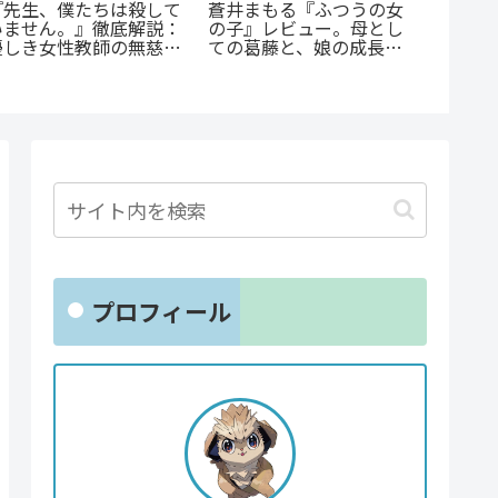
『幼児A』5歳の殺人
あの感
『群脳教室』の魅力を徹
犯、その瞳の奥に潜む闇
『D・N
底解説！教室が脳だら
とは？ 衝撃作を徹底解
続編『DD
け？衝撃サスペンスを今
剖
魅力と
すぐ読むべき5つの理由
ド
プロフィール