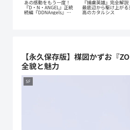
『たろうのまにまに』徹
つうの女
電車まるごと応援団！
底紹介！クズなヒモ男に
。母とし
『今朝も揺られてます
沼る人続出の理由と「ま
の成長に
あらすじ紹介！乗客と
にまに」の意味とは？
守る新感覚ラブコメ
【永久保存版】楳図かずお『ZOKU-
全貌と魅力
SF