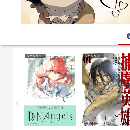
ラブコメ
乗り物(車両)